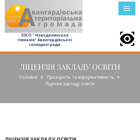
Toggl
naviga
ЗЗСО " Новодолинська
гімназія" Авангардівської
селищної ради
ЛІЦЕНЗІЯ ЗАКЛАДУ ОСВІТИ
Головна
Прозорість та інформативність
Ліцензія закладу освіти
ЛІЦЕНЗІЯ ЗАКЛАДУ ОСВІТИ