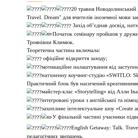
20 травня Новодолинський л
Travel. Dream" для вчителів іноземної мови за
Захід об’єднав досвід, нат
Початок семінару пройшов у дружні
Троянівни Климюк.
Теоретична частина включала:
офіційне відкриття заходу;
мотиваційне налаштування від заступн
натхненну коучинг-студію «SWITLO: Skil
Практичний блок був насичений креативними
майстер-клас «Storytelling» від Алли Ів
інтегровані уроки з англійської та німе
захопливе інтелектуальне шоу «Create a
У фінальній частині учасники підв
English Getaway: Talk. Tra
педагогічних звершень.