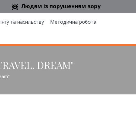
Людям із порушенням зору
інгу та насильству
Методична робота
TRAVEL. DREAM"
ream"