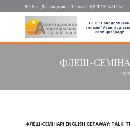
с.Нова Долина.,вулиця Шкільна,1 ЄДРПОУ 34312040
ЗЗСО " Новодолинськ
гімназія" Авангардівсь
селищної ради
ФЛЕШ-СЕМІНАРІ
Голо
ФЛЕШ-СЕМІНАРІ ENGLISH GETAWAY: TALK. T