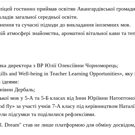
іцей гостинно приймав освітян Авангардівської громади 
кладів загальної середньої освіти.
хнення та сучасні підходи до викладання іноземних мов.
й атмосфері знайомства, ароматної вітальної кави та теп
ика директора з ВР Юлії Олексіївни Чорноморець;
ls and Well-being in Teacher Learning Opportunities», я
 ідеями:
анівни Дербаль;
цької мов у 5-А та 5-Б класах від Інни Юріївни Натоптоно
nd fly» за участі учнів 7-А класу під керівництвом Ната
ели підсумки та поділилися рефлексіями.
vel. Dream" став не лише платформою для обміну досвідом