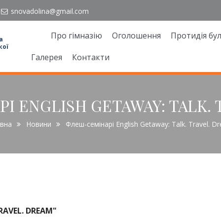
snovadolina@gmail.com
Про гімназію
Оголошення
Протидія бул
а
кої
Галерея
Контакти
 ENGLISH GETAWAY: TALK. 
вна
Новини
Флеш-семінарі English Getaway: Talk. Travel. D
RAVEL. DREAM"