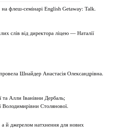
на флеш-семінарі English Getaway: Talk.
лих слів від директора ліцею — Наталії
ку провела Шнайдер Анастасія Олександрівна.
ї та Алли Іванівни Дербаль;
лії Володимирівни Столянової.
, а й джерелом натхнення для нових