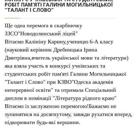
РОБІТ ПАМ'ЯТІ ГАЛИНИ МОГИЛЬНИЦЬКОЇ
"ТАЛАНТ І СЛОВО"
Ще одна перемога в скарбничку
ЗЗСО"Новодолинський ліцей"
Вітаємо Калініну Карину,ученицю 6-А класу
(науковий керівник Дребницька Ірина
Дмитрівна,вчитель української мови та літератури)
яка взяла участь в конкурсі учнівських та
студентських робіт пам'яті Галини Могильницької
"Талант і Слово" при КЗВО"Одеска академія
неперервної освіти" та отримала Спеціальний
диплом в номінації "Література рідного краю"
Вітаємо із заслуженою перемогою!Бажаємо не
зупинятися на досягнутому, завжди рухатися вперед,
підкорювати будь-які вершини.