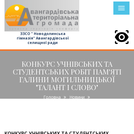
Toggl
naviga
ЗЗСО " Новодолинська
гімназія" Авангардівської
селищної ради
КОНКУРС УЧНІВСЬКИХ ТА
СТУДЕНТСЬКИХ РОБІТ ПАМ'ЯТІ
ГАЛИНИ МОГИЛЬНИЦЬКОЇ
"ТАЛАНТ І СЛОВО"
Головна
Новини
Конкурс учнівських та студентських робіт пам'яті Галини
Могильницької "Талант і Слово"
КОНКУРС УЧНІВСЬКИХ ТА СТУДЕНТСЬКИХ