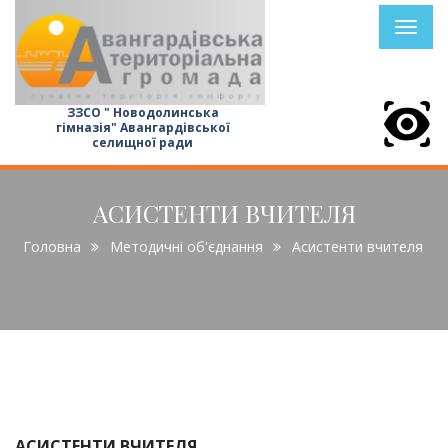
Toggl
naviga
ЗЗСО " Новодолинська
гімназія" Авангардівської
селищної ради
АСИСТЕНТИ ВЧИТЕЛЯ
Головна
Методичні об'єднання
Асистенти вчителя
АСИСТЕНТИ ВЧИТЕЛЯ